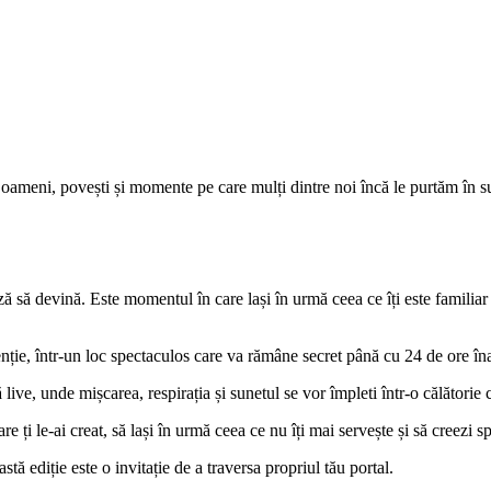
meni, povești și momente pe care mulți dintre noi încă le purtăm în su
să devină. Este momentul în care lași în urmă ceea ce îți este familiar 
ntenție, într-un loc spectaculos care va rămâne secret până cu 24 de ore î
ve, unde mișcarea, respirația și sunetul se vor împleti într-o călătorie co
i le-ai creat, să lași în urmă ceea ce nu îți mai servește și să creezi spa
 ediție este o invitație de a traversa propriul tău portal.