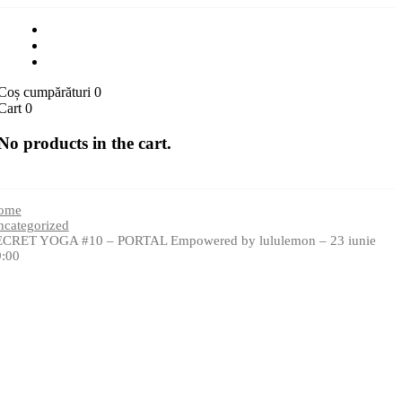
Coș cumpărături
0
Cart
0
No products in the cart.
ome
categorized
ECRET YOGA #10 – PORTAL Empowered by lululemon – 23 iunie
9:00