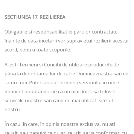
SECTIUNEA 17. REZILIEREA
Obligatiile si responsabilitatile partilor contractate
înainte de data încetarii vor supravietui rezilierii acestui
acord, pentru toate scopurile.
Acesti Termeni si Conditii de utilizare produc efecte
pâna la denuntarea lor de catre Dumneavoastra sau de
catere noi. Puteti anula Termenii serviciului în orice
moment anuntandu-ne ca nu mai doriti sa folositi
serviciile noastre sau când nu mai utilizati site-ul
nostru.
În cazul în care, în opinia noastra exclusiva, nu ati
reusit, sau banuim ca nu ati reusit, sa va conformati cu