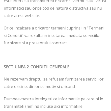
Este interzisa transmiterea oricaror “viermi” sau “virusi”
informatici sau orice cod de natura distructiva sau nu
catre acest website.
Orice incalcare a oricaror termeni cuprinsi in “Termeni
si Conditii” va rezulta in incetarea imediata serviciilor
furnizate si a prezentului contract.
SECTIUNEA 2. CONDITII GENERALE
Ne rezervam dreptul sa refuzam furnizarea serviciilor
catre oricine, din orice motiv si oricand.
Dumneavoastra intelegeti ca informatiile pe care ni le
transmiteti (nefiind incluse aici informatiile