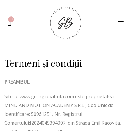
Skip
Skip
links
to
0
primary
Tog
navigation
nav
Skip
to
content
Termeni și condiții
PREAMBUL
Site-ul www.georgianabuta.com este proprietatea
MIND AND MOTION ACADEMY S.R.L , Cod Unic de
Identificare: 50961251, Nr. Registrul
Comertului:J2024045394007, din Strada Emil Racovita,