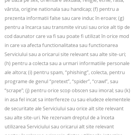
pe baza pe sex, orientare sexuala, religie, etnie, rasa,
vârsta, origine nationala sau handicap; (f) pentru a
prezenta informatii false sau care induc în eroare; (g)
pentru a încarca sau transmite virusi sau orice alt tip de
cod daunator care va fi sau poate fi utilizat în orice mod
in care va afecta functionalitatea sau functionarea
Serviciului sau a oricarui site relevant sau alte site-uri;
(h) pentru a colecta sau a urmari informatiile personale
ale altora; (i) pentru spam, “phishing”, colecta, pentru
programe de genul “pretext”, “spider”, “crawl”, sau
“scrape”; (j) pentru orice scop obscen sau imoral; sau (k)
in asa fel incat sa interfereze cu sau eludeze elementele
de securitate ale Serviciului sau orice alt site relevant
sau alte site-uri. Ne rezervam dreptul de a înceta
utilizarea Serviciului sau oricarui alt site relevant