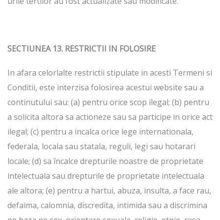
urile tertilor au fost actualizate sau modificate.
SECTIUNEA 13. RESTRICTII IN FOLOSIRE
In afara celorlalte restrictii stipulate in acesti Termeni si
Conditii, este interzisa folosirea acestui website sau a
continutului sau: (a) pentru orice scop ilegal; (b) pentru
a solicita altora sa actioneze sau sa participe in orice act
ilegal; (c) pentru a incalca orice lege internationala,
federala, locala sau statala, reguli, legi sau hotarari
locale; (d) sa încalce drepturile noastre de proprietate
intelectuala sau drepturile de proprietate intelectuala
ale altora; (e) pentru a hartui, abuza, insulta, a face rau,
defaima, calomnia, discredita, intimida sau a discrimina